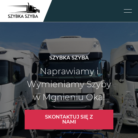
SZYBKA SZYBA
Naprawiamy i
Wymieniamy Szyby
w Mgnieniu Oka!
SKONTAKTUJ SIĘ Z
NAMI